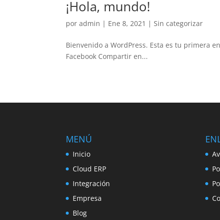
¡Hola, mundo!
por
admin
|
Ene 8, 2021
|
Sin categorizar
Bienvenido a WordPress. Esta es tu primera ent
Facebook Compartir en...
MENÚ
ENL
Inicio
Av
Cloud ERP
Po
Integración
Po
Empresa
Co
Blog