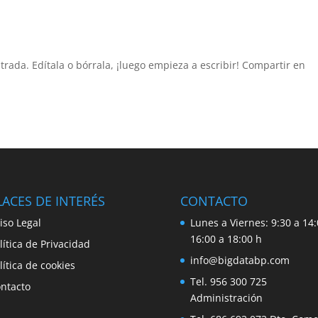
rada. Edítala o bórrala, ¡luego empieza a escribir! Compartir en
ACES DE INTERÉS
CONTACTO
iso Legal
Lunes a Viernes: 9:30 a 14:
16:00 a 18:00 h
lítica de Privacidad
info@bigdatabp.com
lítica de cookies
Tel. 956 300 725
ntacto
Administración