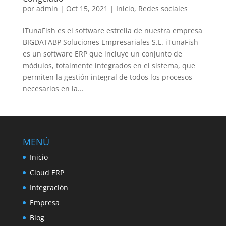
por
admin
|
Oct 15, 2021
|
Inicio
,
Redes sociales
iTunaFish es el software estrella de nuestra empresa
BIGDATABP Soluciones Empresariales S.L. iTunaFish
es un software ERP que incluye un conjunto de
módulos, totalmente integrados en el sistema, que
permiten la gestión integral de todos los procesos
necesarios en la...
MENÚ
Inicio
Cloud ERP
Integración
Empresa
Blog