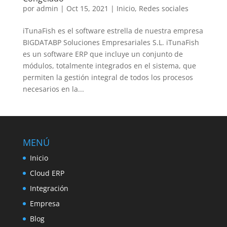
por
admin
|
Oct 15, 2021
|
Inicio
,
Redes sociales
iTunaFish es el software estrella de nuestra empresa
BIGDATABP Soluciones Empresariales S.L. iTunaFish
es un software ERP que incluye un conjunto de
módulos, totalmente integrados en el sistema, que
permiten la gestión integral de todos los procesos
necesarios en la...
MENÚ
Inicio
Cloud ERP
Integración
Empresa
Blog