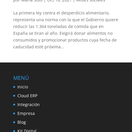
La primera ley contra el desperdicio alimentario,
representa una norma con la que el Gobierno quiere
reducir las 1.364 toneladas de comida que en
España se tiran al año. Exigirá donar alimentos no
consumidos y promocionar productos cuya fecha de
caducidad esté próxima...
MENÚ
Inicio
Cloud ERP
Integración
Empresa
Blog
Kit Digital