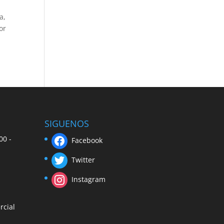
a,
or
SIGUENOS
00 -
Facebook
Twitter
Instagram
rcial