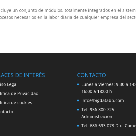
ncluye un conjunto de módulos, totalmente integrados en el sistem
rocesos necesarios en la labor diaria de cualquier empresa del sect
ACES DE INTERÉS
CONTACTO
iso Legal
Lunes a Viernes: 9:30 a 14:
16:00 a 18:00 h
lítica de Privacidad
info@bigdatabp.com
lítica de cookies
Tel. 956 300 725
ntacto
Administración
Tel. 686 693 073 Dto. Come