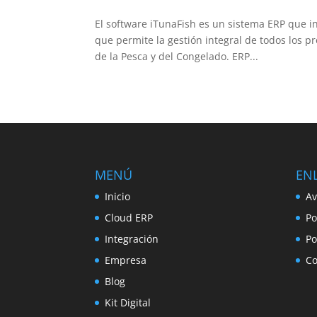
El software iTunaFish es un sistema ERP que i
que permite la gestión integral de todos los p
de la Pesca y del Congelado. ERP...
MENÚ
ENL
Inicio
Av
Cloud ERP
Po
Integración
Po
Empresa
Co
Blog
Kit Digital