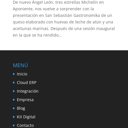
De nuevo Ángel León, tres estrellas Michelín en
Aponiente, nos vuelve a sorprender con la
presentación en San Sebastián Gastronomika de un
queso elaborado con huevas de leche de atún y una
aceitunas marinas. Después de una sesión inaugural
en la que se ha rendido...
MENÚ
Inicio
Cloud ERP
Integración
Empresa
Blog
Kit Digital
Contacto