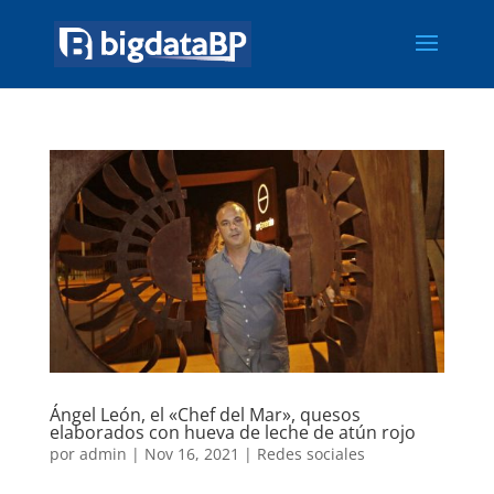
Ángel León, el «Chef del Mar», quesos
elaborados con hueva de leche de atún rojo
por
admin
|
Nov 16, 2021
|
Redes sociales