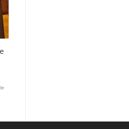
de
 de