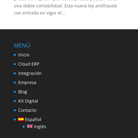
una doble contabilidad. Esta nueva ley antifraude
con entrada en vigor el...
MENÚ
Inicio
Cloud ERP
Integración
Empresa
Blog
Kit Digital
Contacto
Español
Inglés