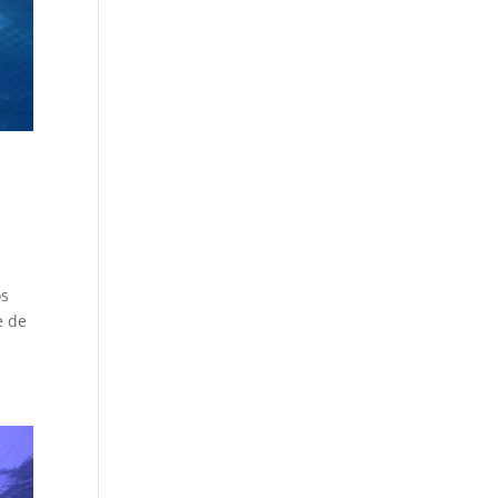
os
e de