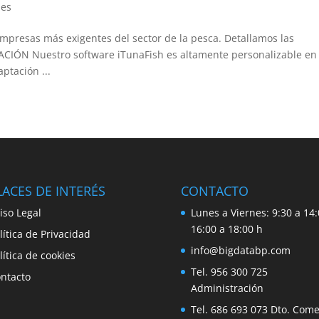
les
empresas más exigentes del sector de la pesca. Detallamos las
CIÓN Nuestro software iTunaFish es altamente personalizable en
ptación ...
ACES DE INTERÉS
CONTACTO
iso Legal
Lunes a Viernes: 9:30 a 14:
16:00 a 18:00 h
lítica de Privacidad
info@bigdatabp.com
lítica de cookies
Tel. 956 300 725
ntacto
Administración
Tel. 686 693 073 Dto. Come