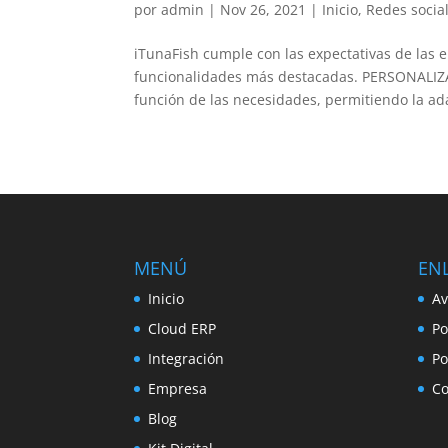
por
admin
|
Nov 26, 2021
|
Inicio
,
Redes socia
iTunaFish cumple con las expectativas de las 
funcionalidades más destacadas. PERSONALIZA
función de las necesidades, permitiendo la ada
MENÚ
ENL
Inicio
Av
Cloud ERP
Po
Integración
Po
Empresa
Co
Blog