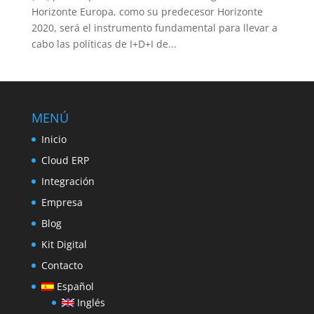
Horizonte Europa, como su predecesor Horizonte
2020, será el instrumento fundamental para llevar a
cabo las políticas de I+D+I de...
MENÚ
Inicio
Cloud ERP
Integración
Empresa
Blog
Kit Digital
Contacto
Español
Inglés