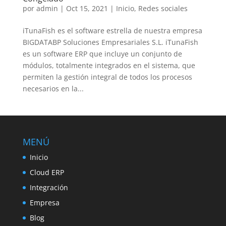
por
admin
|
Oct 15, 2021
|
Inicio
,
Redes sociales
iTunaFish es el software estrella de nuestra empresa
BIGDATABP Soluciones Empresariales S.L. iTunaFish
es un software ERP que incluye un conjunto de
módulos, totalmente integrados en el sistema, que
permiten la gestión integral de todos los procesos
necesarios en la...
MENÚ
Inicio
Cloud ERP
Integración
Empresa
Blog