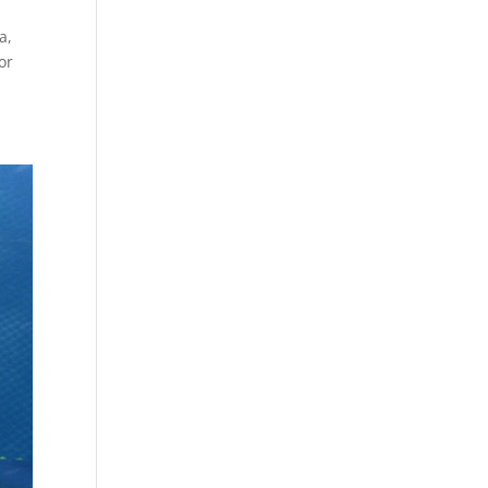
a,
or