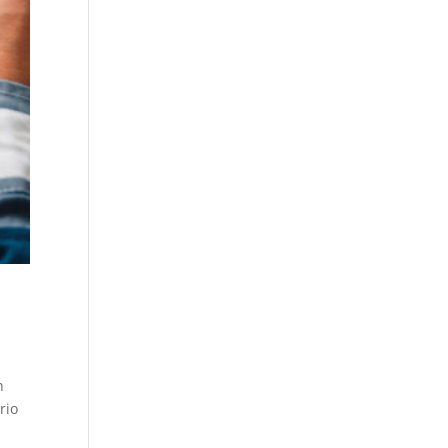
n
rio