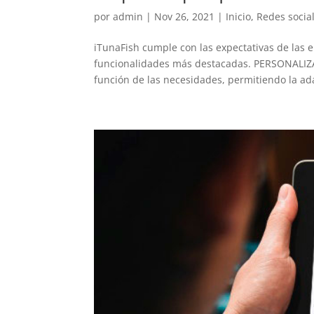
por
admin
|
Nov 26, 2021
|
Inicio
,
Redes socia
iTunaFish cumple con las expectativas de las 
funcionalidades más destacadas. PERSONALIZA
función de las necesidades, permitiendo la ada