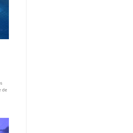
os
e de