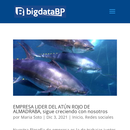
EMPRESA LIDER DEL ATÚN ROJO DE
ALMADRABA, sigue creciendo con nosotros
por
Maria Soto
|
Dic 3, 2021
|
Inicio
,
Redes sociales
Nuestra filosofía de empresa es la de trabajar juntos