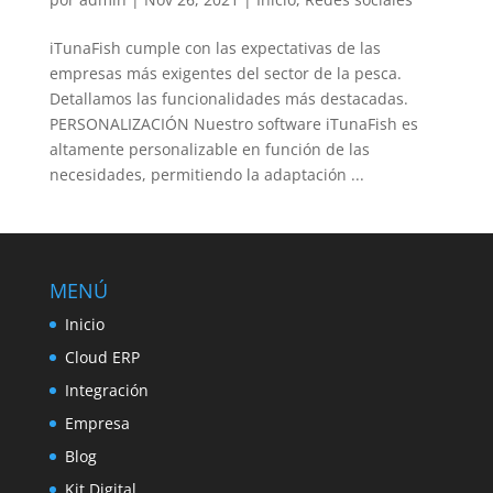
iTunaFish cumple con las expectativas de las
empresas más exigentes del sector de la pesca.
Detallamos las funcionalidades más destacadas.
PERSONALIZACIÓN Nuestro software iTunaFish es
altamente personalizable en función de las
necesidades, permitiendo la adaptación ...
MENÚ
Inicio
Cloud ERP
Integración
Empresa
Blog
Kit Digital