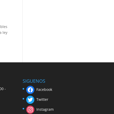
ables
a ley
SIGUENOS
00 -
Facebook
Twitter
Instagram