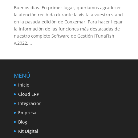
Buenos días. En primer lugar, queríamos agradecer
la atención recibida durante la visita a vuestro stand
en la pasada edición de Conxemar. Para hacer llegar
la información de las funciones más destacadas de
nuestro completo Software de Gestión iTunaFish
v.2022,...
MENÚ
Inicio
Cloud ERP
Integración
Empresa
Blog
Kit Digital