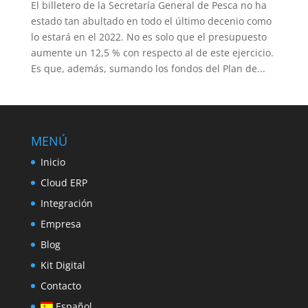
El billetero de la Secretaría General de Pesca no ha
estado tan abultado en todo el último decenio como
lo estará en el 2022. No es solo que el presupuesto
aumente un 12,5 % con respecto al de este ejercicio.
Es que, además, sumando los fondos del Plan de...
MENÚ
Inicio
Cloud ERP
Integración
Empresa
Blog
Kit Digital
Contacto
Español