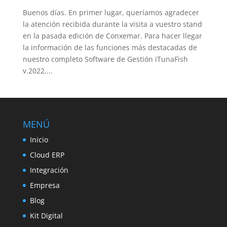
Buenos días. En primer lugar, queríamos agradecer
la atención recibida durante la visita a vuestro stand
en la pasada edición de Conxemar. Para hacer llegar
la información de las funciones más destacadas de
nuestro completo Software de Gestión iTunaFish
v.2022,...
MENÚ
Inicio
Cloud ERP
Integración
Empresa
Blog
Kit Digital