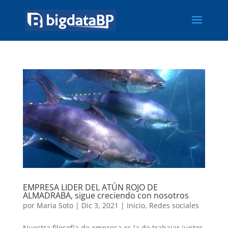
EMPRESA LIDER DEL ATÚN ROJO DE
ALMADRABA, sigue creciendo con nosotros
por
Maria Soto
|
Dic 3, 2021
|
Inicio
,
Redes sociales
Nuestra filosofía de empresa es la de trabajar juntos