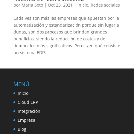
por
Maria Soto
|
Oct 23, 2021
|
Inicio
,
Redes sociales
Cada vez son más las empresas que apuestan por la
automatización y estandarización porque sin lugar a
dudas, son dos procesos que brindan grandes
beneficios, siendo la reducción de costes y de
tiempo, los más significativos. Pero…¿en qué consiste
un sistema EDI?...
MENÚ
Inicio
Cloud ERP
Integración
Empresa
Blog