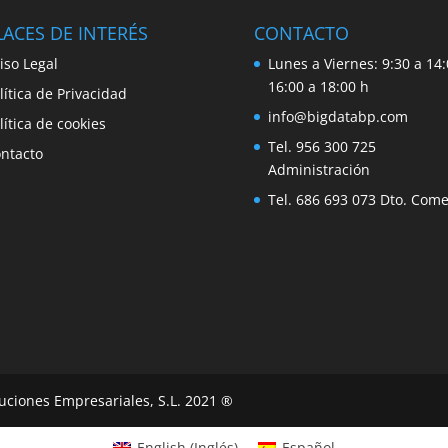
ACES DE INTERÉS
CONTACTO
iso Legal
Lunes a Viernes: 9:30 a 14:
16:00 a 18:00 h
lítica de Privacidad
info@bigdatabp.com
lítica de cookies
Tel. 956 300 725
ntacto
Administración
Tel. 686 693 073 Dto. Come
uciones Empresariales, S.L. 2021 ®
English
(
Inglés
)
Español