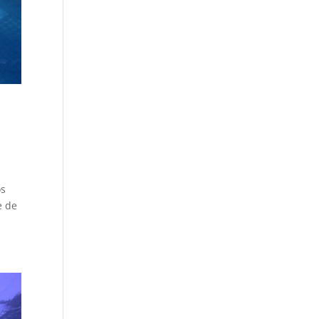
os
e de