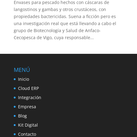
Envases para pescado hechos con cáscaras de
langostinos y gambas y otros crustáceos, con
propiedades bactericidas. Suena a ficción pero es
una investigación real que está llevando a cabo el
grupo de Biotecnología y Salud de Anfaco-
Cecopesca de Vigo, cuya responsable...
MENÚ
Inicio
Cloud ERP
Integración
Empresa
Blog
Kit Digital
Contacto